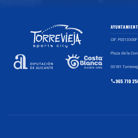
AYUNTAMIENT
CIF: P0313300F
Plaza de la Con
03181 Torreviej
965 710 25