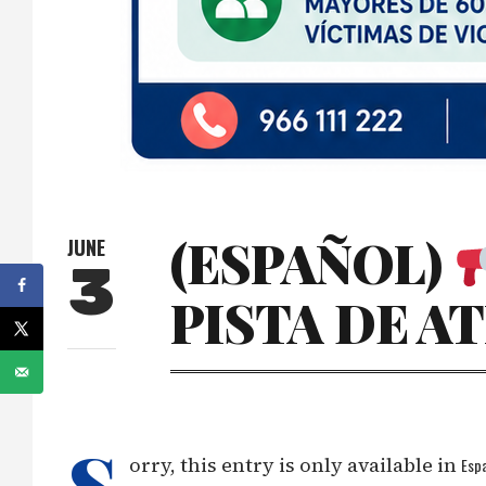
(ESPAÑOL)
JUNE
3
PISTA DE A
S
orry, this entry is only available in
Espa