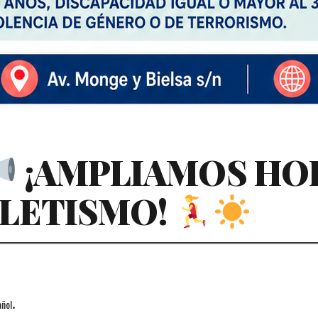
¡AMPLIAMOS HOR
TLETISMO!
.
ñol