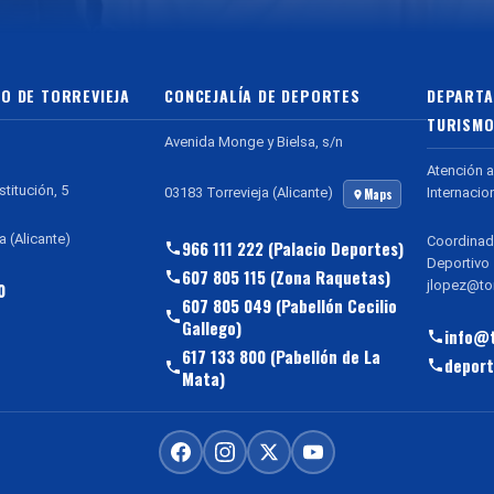
O DE TORREVIEJA
CONCEJALÍA DE DEPORTES
DEPARTA
TURISMO
Avenida Monge y Bielsa, s/n
Atención a
stitución, 5
Internacio
03183 Torrevieja (Alicante)
Maps
a (Alicante)
Coordinad
966 111 222 (Palacio Deportes)
Deportivo
607 805 115 (Zona Raquetas)
jlopez@tor
0
607 805 049 (Pabellón Cecilio
Gallego)
info@t
617 133 800 (Pabellón de La
deport
Mata)