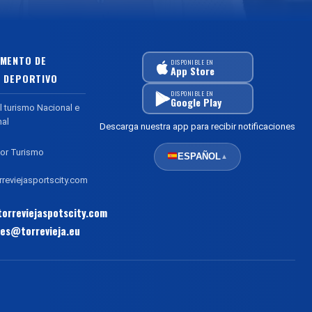
MENTO DE
DISPONIBLE EN
App Store
 DEPORTIVO
DISPONIBLE EN
Google Play
l turismo Nacional e
nal
Descarga nuestra app para recibir notificaciones
or Turismo
ESPAÑOL
▲
reviejasportscity.com
orreviejaspotscity.com
es@torrevieja.eu