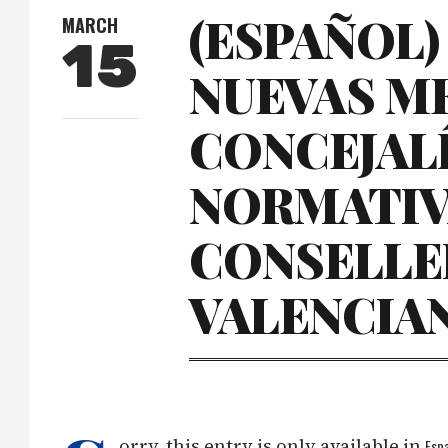
(ESPAÑOL
MARCH
15
NUEVAS M
CONCEJALÍ
NORMATIV
CONSELLE
VALENCIAN
orry, this entry is only available in
Espa