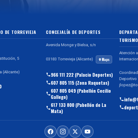
O DE TORREVIEJA
CONCEJALÍA DE DEPORTES
DEPARTA
TURISMO
Avenida Monge y Bielsa, s/n
Atención a
stitución, 5
Internacio
03183 Torrevieja (Alicante)
Maps
a (Alicante)
Coordinad
966 111 222 (Palacio Deportes)
Deportivo
607 805 115 (Zona Raquetas)
jlopez@tor
0
607 805 049 (Pabellón Cecilio
Gallego)
info@t
617 133 800 (Pabellón de La
deport
Mata)