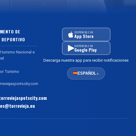
MENTO DE
DISPONIBLE EN
App Store
 DEPORTIVO
DISPONIBLE EN
Google Play
l turismo Nacional e
nal
Descarga nuestra app para recibir notificaciones
or Turismo
ESPAÑOL
▲
reviejasportscity.com
orreviejaspotscity.com
es@torrevieja.eu