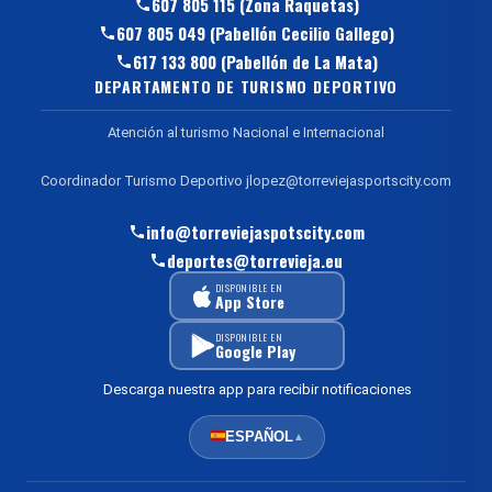
607 805 115 (Zona Raquetas)
607 805 049 (Pabellón Cecilio Gallego)
617 133 800 (Pabellón de La Mata)
DEPARTAMENTO DE TURISMO DEPORTIVO
Atención al turismo Nacional e Internacional
Coordinador Turismo Deportivo jlopez@torreviejasportscity.com
info@torreviejaspotscity.com
deportes@torrevieja.eu
DISPONIBLE EN
App Store
DISPONIBLE EN
Google Play
Descarga nuestra app para recibir notificaciones
ESPAÑOL
▲