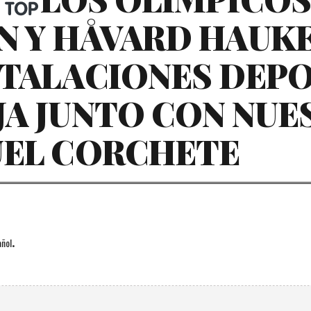
N Y HÅVARD HAUKE
STALACIONES DEP
JA JUNTO CON NUE
UEL CORCHETE
.
ñol