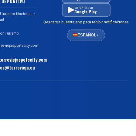
 DEPORTIVO
DISPONIBLE EN
Google Play
l turismo Nacional e
nal
Descarga nuestra app para recibir notificaciones
or Turismo
ESPAÑOL
▲
reviejasportscity.com
orreviejaspotscity.com
es@torrevieja.eu