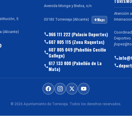
TURISMO
Avenida Monge y Bielsa, s/n
Atención a
stitución, 5
Internacio
03183 Torrevieja (Alicante)
Maps
a (Alicante)
Coordinad
966 111 222 (Palacio Deportes)
Deportivo
607 805 115 (Zona Raquetas)
jlopez@tor
0
607 805 049 (Pabellón Cecilio
Gallego)
info@t
617 133 800 (Pabellón de La
deport
Mata)
© 2026 Ayuntamiento de Torrevieja. Todos los derechos reservados.