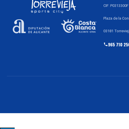
CIF: P0313300F
Plaza de la Con
03181 Torreviej
965 710 25