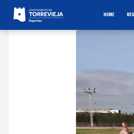
HOME
RES