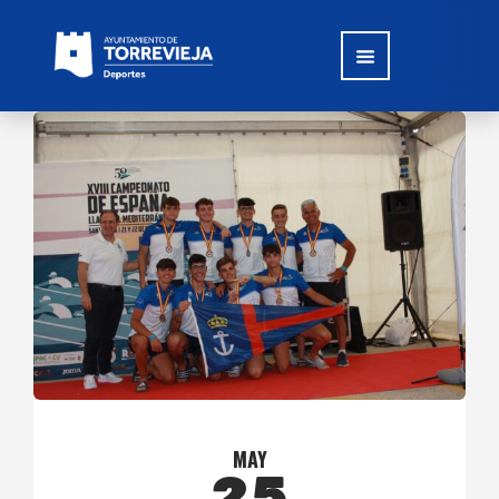
MAY
25