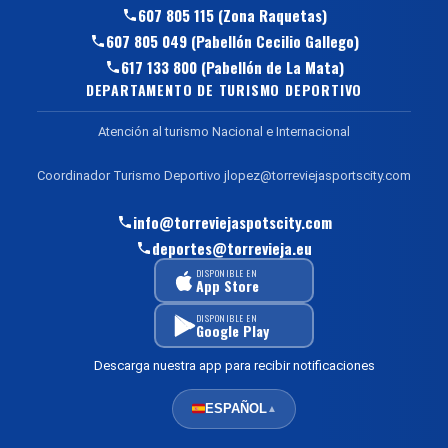
607 805 115 (Zona Raquetas)
607 805 049 (Pabellón Cecilio Gallego)
617 133 800 (Pabellón de La Mata)
DEPARTAMENTO DE TURISMO DEPORTIVO
Atención al turismo Nacional e Internacional
Coordinador Turismo Deportivo jlopez@torreviejasportscity.com
info@torreviejaspotscity.com
deportes@torrevieja.eu
DISPONIBLE EN
App Store
DISPONIBLE EN
Google Play
Descarga nuestra app para recibir notificaciones
ESPAÑOL
▲