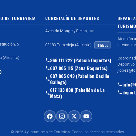
O DE TORREVIEJA
CONCEJALÍA DE DEPORTES
DEPARTA
TURISMO
Avenida Monge y Bielsa, s/n
Atención a
stitución, 5
Internacio
03183 Torrevieja (Alicante)
Maps
a (Alicante)
Coordinad
966 111 222 (Palacio Deportes)
Deportivo
607 805 115 (Zona Raquetas)
jlopez@tor
0
607 805 049 (Pabellón Cecilio
Gallego)
info@t
617 133 800 (Pabellón de La
deport
Mata)
© 2026 Ayuntamiento de Torrevieja. Todos los derechos reservados.