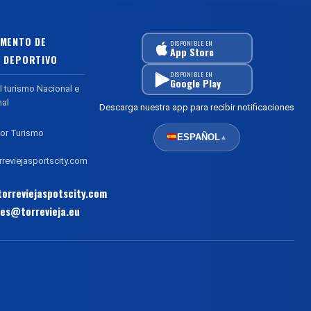
MENTO DE
DISPONIBLE EN
App Store
 DEPORTIVO
DISPONIBLE EN
Google Play
l turismo Nacional e
nal
Descarga nuestra app para recibir notificaciones
or Turismo
ESPAÑOL
▲
reviejasportscity.com
orreviejaspotscity.com
es@torrevieja.eu