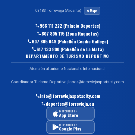
03183 Torrevieja (Alicante)
Maps
966 111 222 (Palacio Deportes)
607 805 115 (Zona Raquetas)
607 805 049 (Pabellón Cecilio Gallego)
617 133 800 (Pabellón de La Mata)
DEPARTAMENTO DE TURISMO DEPORTIVO
Atención al turismo Nacional e Internacional
Coordinador Turismo Deportivo jlopez@torreviejasportscity.com
info@torreviejaspotscity.com
deportes@torrevieja.eu
DISPONIBLE EN
App Store
DISPONIBLE EN
Google Play