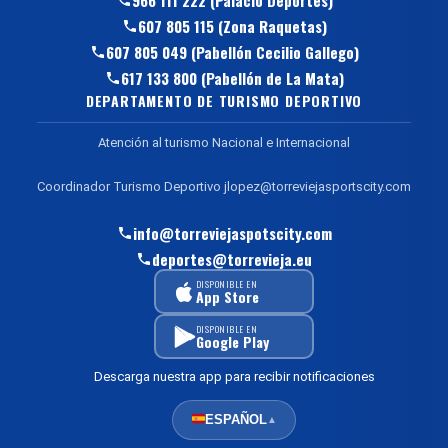
966 111 222 (Palacio Deportes)
607 805 115 (Zona Raquetas)
607 805 049 (Pabellón Cecilio Gallego)
617 133 800 (Pabellón de La Mata)
DEPARTAMENTO DE TURISMO DEPORTIVO
Atención al turismo Nacional e Internacional
Coordinador Turismo Deportivo jlopez@torreviejasportscity.com
info@torreviejaspotscity.com
deportes@torrevieja.eu
DISPONIBLE EN
App Store
DISPONIBLE EN
Google Play
Descarga nuestra app para recibir notificaciones
ESPAÑOL
▲