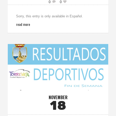
0
0
Sorry, this entry is only available in Español.
read more
NOVEMBER
18