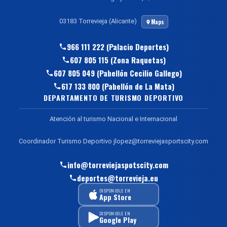
03183 Torrevieja (Alicante)
Maps
966 111 222 (Palacio Deportes)
607 805 115 (Zona Raquetas)
607 805 049 (Pabellón Cecilio Gallego)
617 133 800 (Pabellón de La Mata)
DEPARTAMENTO DE TURISMO DEPORTIVO
Atención al turismo Nacional e Internacional
Coordinador Turismo Deportivo jlopez@torreviejasportscity.com
info@torreviejaspotscity.com
deportes@torrevieja.eu
DISPONIBLE EN
App Store
DISPONIBLE EN
Google Play