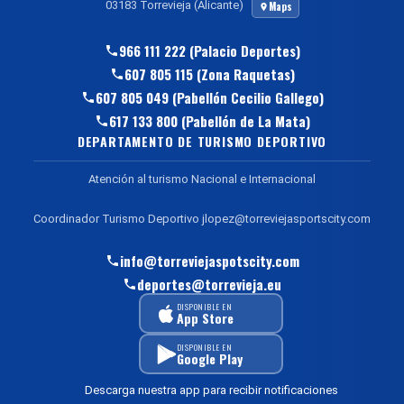
03183 Torrevieja (Alicante)
Maps
966 111 222 (Palacio Deportes)
607 805 115 (Zona Raquetas)
607 805 049 (Pabellón Cecilio Gallego)
617 133 800 (Pabellón de La Mata)
DEPARTAMENTO DE TURISMO DEPORTIVO
Atención al turismo Nacional e Internacional
Coordinador Turismo Deportivo jlopez@torreviejasportscity.com
info@torreviejaspotscity.com
deportes@torrevieja.eu
DISPONIBLE EN
App Store
DISPONIBLE EN
Google Play
Descarga nuestra app para recibir notificaciones