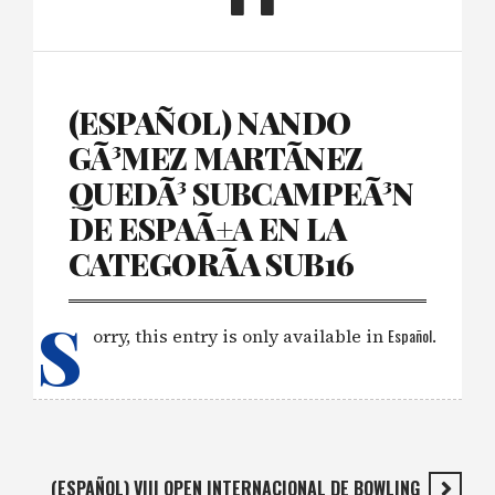
(ESPAÑOL) NANDO
GÃ³MEZ MARTÃ­NEZ
QUEDÃ³ SUBCAMPEÃ³N
DE ESPAÃ±A EN LA
CATEGORÃ­A SUB16
S
orry, this entry is only available in
Español
.
(ESPAÑOL) VIII OPEN INTERNACIONAL DE BOWLING