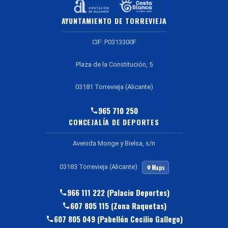
AYUNTAMIENTO DE TORREVIEJA
CIF: P0313300F
Plaza de la Constitución, 5
03181 Torrevieja (Alicante)
965 710 250
CONCEJALÍA DE DEPORTES
Avenida Monge y Bielsa, s/n
03183 Torrevieja (Alicante)
Maps
966 111 222 (Palacio Deportes)
607 805 115 (Zona Raquetas)
607 805 049 (Pabellón Cecilio Gallego)