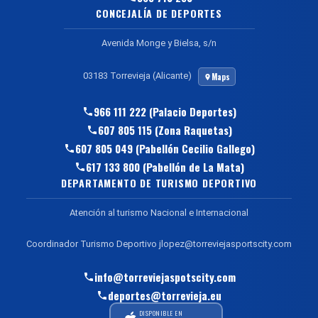
CONCEJALÍA DE DEPORTES
Avenida Monge y Bielsa, s/n
03183 Torrevieja (Alicante)
Maps
966 111 222 (Palacio Deportes)
607 805 115 (Zona Raquetas)
607 805 049 (Pabellón Cecilio Gallego)
617 133 800 (Pabellón de La Mata)
DEPARTAMENTO DE TURISMO DEPORTIVO
Atención al turismo Nacional e Internacional
Coordinador Turismo Deportivo jlopez@torreviejasportscity.com
info@torreviejaspotscity.com
deportes@torrevieja.eu
DISPONIBLE EN