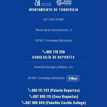
AYUNTAMIENTO DE TORREVIEJA
CIF: P0313300F
Plaza de la Constitución, 5
03181 Torrevieja (Alicante)
965 710 250
CONCEJALÍA DE DEPORTES
Avenida Monge y Bielsa, s/n
03183 Torrevieja (Alicante)
Maps
966 111 222 (Palacio Deportes)
607 805 115 (Zona Raquetas)
607 805 049 (Pabellón Cecilio Gallego)