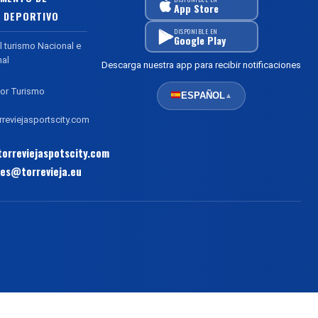
App Store
 DEPORTIVO
DISPONIBLE EN
Google Play
l turismo Nacional e
nal
Descarga nuestra app para recibir notificaciones
or Turismo
ESPAÑOL
▲
reviejasportscity.com
orreviejaspotscity.com
es@torrevieja.eu