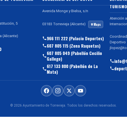
TURISMO
Avenida Monge y Bielsa, s/n
Atención a
stitución, 5
Internacio
03183 Torrevieja (Alicante)
Maps
a (Alicante)
Coordinad
966 111 222 (Palacio Deportes)
Deportivo
607 805 115 (Zona Raquetas)
jlopez@tor
0
607 805 049 (Pabellón Cecilio
Gallego)
info@t
617 133 800 (Pabellón de La
deport
Mata)
© 2026 Ayuntamiento de Torrevieja. Todos los derechos reservados.