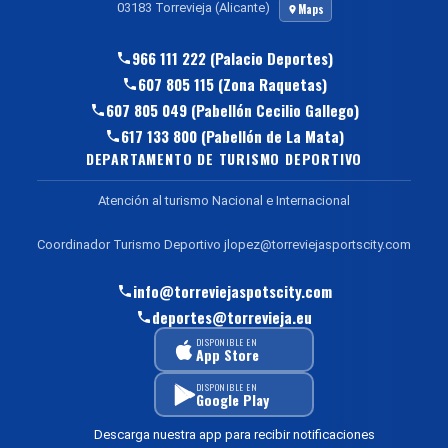
03183 Torrevieja (Alicante)
Maps
966 111 222 (Palacio Deportes)
607 805 115 (Zona Raquetas)
607 805 049 (Pabellón Cecilio Gallego)
617 133 800 (Pabellón de La Mata)
DEPARTAMENTO DE TURISMO DEPORTIVO
Atención al turismo Nacional e Internacional
Coordinador Turismo Deportivo jlopez@torreviejasportscity.com
info@torreviejaspotscity.com
deportes@torrevieja.eu
DISPONIBLE EN
App Store
DISPONIBLE EN
Google Play
Descarga nuestra app para recibir notificaciones