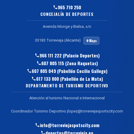
965 710 250
CONCEJALÍA DE DEPORTES
Avenida Monge y Bielsa, s/n
03183 Torrevieja (Alicante)
Maps
966 111 222 (Palacio Deportes)
607 805 115 (Zona Raquetas)
607 805 049 (Pabellón Cecilio Gallego)
617 133 800 (Pabellón de La Mata)
DEPARTAMENTO DE TURISMO DEPORTIVO
Atención al turismo Nacional e Internacional
Coordinador Turismo Deportivo jlopez@torreviejasportscity.com
info@torreviejaspotscity.com
deportes@torrevieja.eu