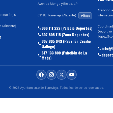
Avenida Monge y Bielsa, s/n
Atención a
stitución, 5
Internacio
03183 Torrevieja (Alicante)
Maps
a (Alicante)
Coordinad
966 111 222 (Palacio Deportes)
Deportivo
607 805 115 (Zona Raquetas)
jlopez@tor
0
607 805 049 (Pabellón Cecilio
Gallego)
info@t
617 133 800 (Pabellón de La
deport
Mata)
© 2026 Ayuntamiento de Torrevieja. Todos los derechos reservados.