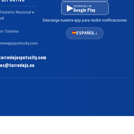
DISPONIBLE EN
Google Play
l turismo Nacional e
nal
Descarga nuestra app para recibir notificaciones
or Turismo
ESPAÑOL
▲
reviejasportscity.com
orreviejaspotscity.com
es@torrevieja.eu