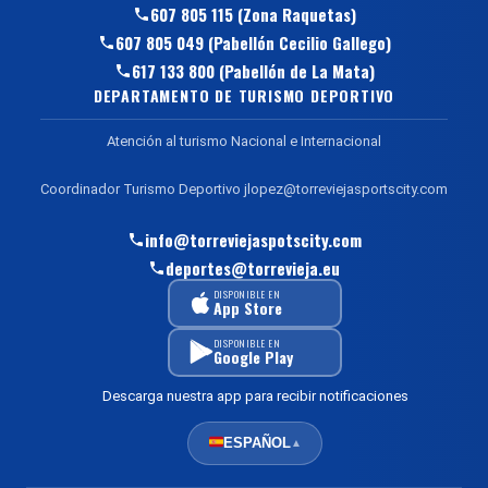
607 805 115 (Zona Raquetas)
607 805 049 (Pabellón Cecilio Gallego)
617 133 800 (Pabellón de La Mata)
DEPARTAMENTO DE TURISMO DEPORTIVO
Atención al turismo Nacional e Internacional
Coordinador Turismo Deportivo jlopez@torreviejasportscity.com
info@torreviejaspotscity.com
deportes@torrevieja.eu
DISPONIBLE EN
App Store
DISPONIBLE EN
Google Play
Descarga nuestra app para recibir notificaciones
ESPAÑOL
▲