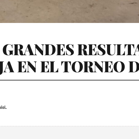
) GRANDES RESULT
JA EN EL TORNEO 
.
ñol