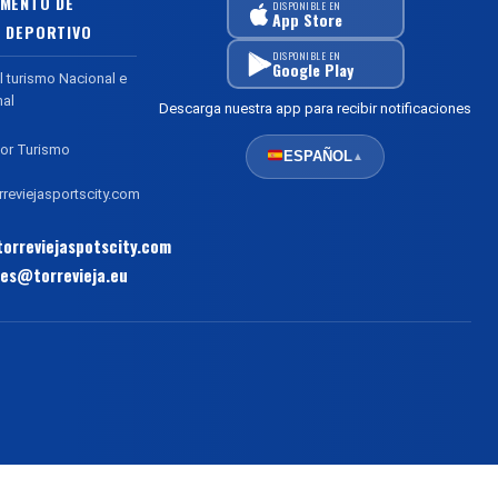
MENTO DE
DISPONIBLE EN
App Store
 DEPORTIVO
DISPONIBLE EN
Google Play
l turismo Nacional e
nal
Descarga nuestra app para recibir notificaciones
or Turismo
ESPAÑOL
▲
reviejasportscity.com
orreviejaspotscity.com
es@torrevieja.eu