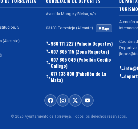
O DE TORREVIEJA
CONCEJALÍA DE DEPORTES
DEPARTA
TURISMO
Avenida Monge y Bielsa, s/n
Atención a
stitución, 5
Internacio
03183 Torrevieja (Alicante)
Maps
a (Alicante)
Coordinad
966 111 222 (Palacio Deportes)
Deportivo
607 805 115 (Zona Raquetas)
jlopez@tor
0
607 805 049 (Pabellón Cecilio
Gallego)
info@t
617 133 800 (Pabellón de La
deport
Mata)
© 2026 Ayuntamiento de Torrevieja. Todos los derechos reservados.