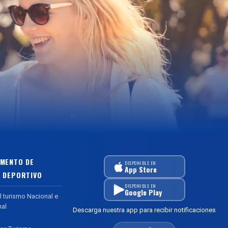
MENTO DE
DISPONIBLE EN
App Store
 DEPORTIVO
DISPONIBLE EN
Google Play
l turismo Nacional e
nal
Descarga nuestra app para recibir notificaciones