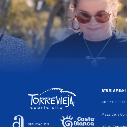
AYUNTAMIENT
CIF: P0313300F
Plaza de la Con
03181 Torreviej