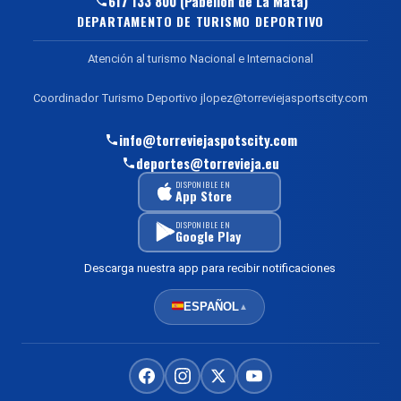
617 133 800 (Pabellón de La Mata)
DEPARTAMENTO DE TURISMO DEPORTIVO
Atención al turismo Nacional e Internacional
Coordinador Turismo Deportivo jlopez@torreviejasportscity.com
info@torreviejaspotscity.com
deportes@torrevieja.eu
DISPONIBLE EN
App Store
DISPONIBLE EN
Google Play
Descarga nuestra app para recibir notificaciones
ESPAÑOL
▲