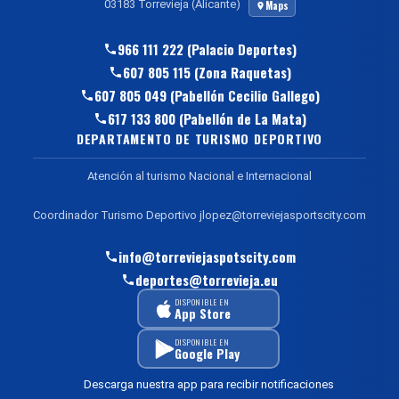
03183 Torrevieja (Alicante)
Maps
966 111 222 (Palacio Deportes)
607 805 115 (Zona Raquetas)
607 805 049 (Pabellón Cecilio Gallego)
617 133 800 (Pabellón de La Mata)
DEPARTAMENTO DE TURISMO DEPORTIVO
Atención al turismo Nacional e Internacional
Coordinador Turismo Deportivo jlopez@torreviejasportscity.com
info@torreviejaspotscity.com
deportes@torrevieja.eu
DISPONIBLE EN
App Store
DISPONIBLE EN
Google Play
Descarga nuestra app para recibir notificaciones