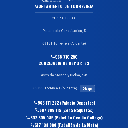
AYUNTAMIENTO DE TORREVIEJA
CIF: P0313300F
Plaza de la Constitución, 5
03181 Torrevieja (Alicante)
965 710 250
CONCEJALÍA DE DEPORTES
Avenida Monge y Bielsa, s/n
03183 Torrevieja (Alicante)
Maps
966 111 222 (Palacio Deportes)
607 805 115 (Zona Raquetas)
607 805 049 (Pabellón Cecilio Gallego)
617 133 800 (Pabellón de La Mata)