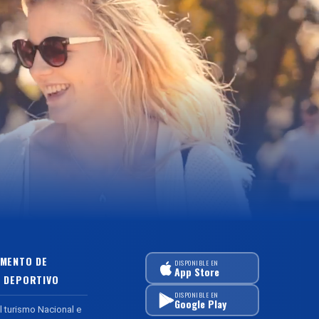
MENTO DE
DISPONIBLE EN
App Store
 DEPORTIVO
DISPONIBLE EN
Google Play
l turismo Nacional e