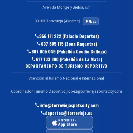
Avenida Monge y Bielsa, s/n
03183 Torrevieja (Alicante)
Maps
966 111 222 (Palacio Deportes)
607 805 115 (Zona Raquetas)
607 805 049 (Pabellón Cecilio Gallego)
617 133 800 (Pabellón de La Mata)
DEPARTAMENTO DE TURISMO DEPORTIVO
Atención al turismo Nacional e Internacional
Coordinador Turismo Deportivo jlopez@torreviejasportscity.com
info@torreviejaspotscity.com
deportes@torrevieja.eu
DISPONIBLE EN
App Store