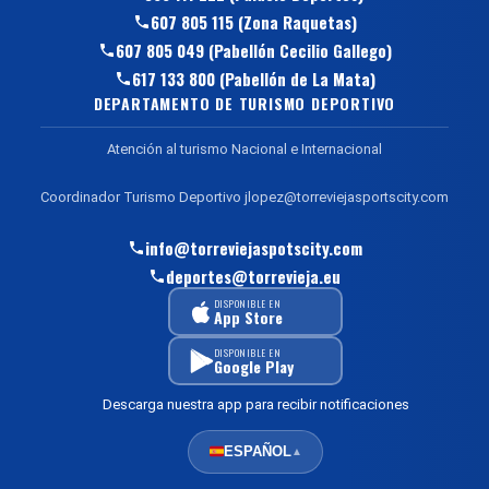
607 805 115 (Zona Raquetas)
607 805 049 (Pabellón Cecilio Gallego)
617 133 800 (Pabellón de La Mata)
DEPARTAMENTO DE TURISMO DEPORTIVO
Atención al turismo Nacional e Internacional
Coordinador Turismo Deportivo jlopez@torreviejasportscity.com
info@torreviejaspotscity.com
deportes@torrevieja.eu
DISPONIBLE EN
App Store
DISPONIBLE EN
Google Play
Descarga nuestra app para recibir notificaciones
ESPAÑOL
▲