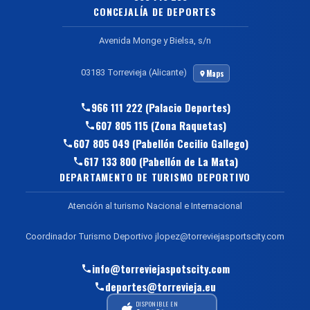
CONCEJALÍA DE DEPORTES
Avenida Monge y Bielsa, s/n
03183 Torrevieja (Alicante)
Maps
966 111 222 (Palacio Deportes)
607 805 115 (Zona Raquetas)
607 805 049 (Pabellón Cecilio Gallego)
617 133 800 (Pabellón de La Mata)
DEPARTAMENTO DE TURISMO DEPORTIVO
Atención al turismo Nacional e Internacional
Coordinador Turismo Deportivo jlopez@torreviejasportscity.com
info@torreviejaspotscity.com
deportes@torrevieja.eu
DISPONIBLE EN