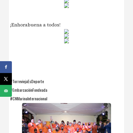
¡Enhorabuena a todos!
#TorreviejaEsDeporte
#EmbarcaciónFondeada
#CNMarinaInternacional