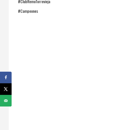
#ClubRemoTorrevieja
#Campeones