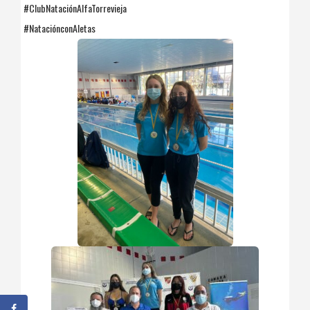
#ClubNataciónAlfaTorrevieja
#NataciónconAletas