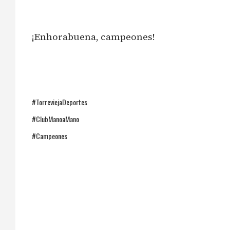
¡Enhorabuena, campeones!
#TorreviejaDeportes
#ClubManoaMano
#Campeones