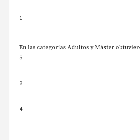
1
En las categorías Adultos y Máster obtuvie
5
9
4