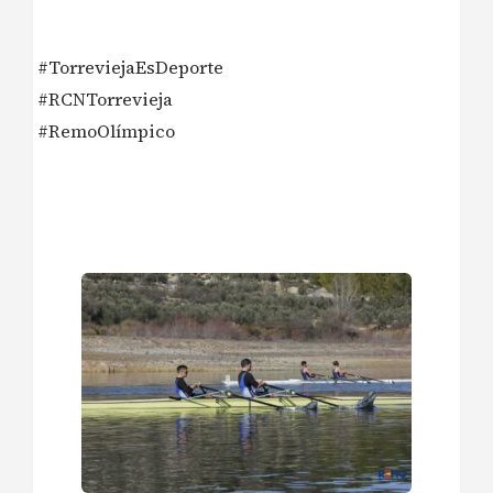
#TorreviejaEsDeporte
#RCNTorrevieja
#RemoOlímpico