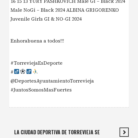
16 15 13 YURY PASHKOVICH Male Gi – Black 2024
Male NoGi – Black 2024 ALBINA GRIGORENKO
Juvenile Girls GI & NO-GI 2024
Enhorabuena a todos!!!
#TorreviejaEsDeporte
#‍
@DeportesAyuntamientoTorrevieja
#JuntosSomosMasFuertes
LA CIUDAD DEPORTIVA DE TORREVIEJA SE