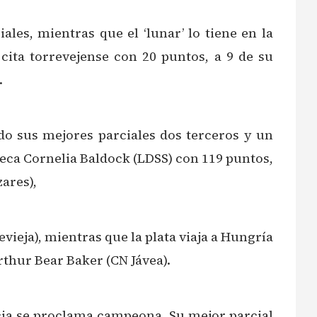
ales, mientras que el ‘lunar’ lo tiene en la
 cita torrevejense con 20 puntos, a 9 de su
.
do sus mejores parciales dos terceros y un
ueca Cornelia Baldock (LDSS) con 119 puntos,
ares),
vieja), mientras que la plata viaja a Hungría
rthur Bear Baker (CN Jávea).
cia se proclama campeona. Su mejor parcial