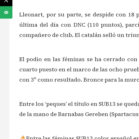
Lleonart, por su parte, se despide con 18 p
última del día con DNC (110 puntos), parci
compañero de club. El catalán selló un triunf
El podio en las féminas se ha cerrado con
cuarto puesto en el marco de las ocho prueb
con 3º como resultado. Bronce para la mur
Entre los ‘peques’ el título en SUB13 se que
de la mano de Barnabas Gereben (Spartacus S
Entre las féminas SUB13 color español e