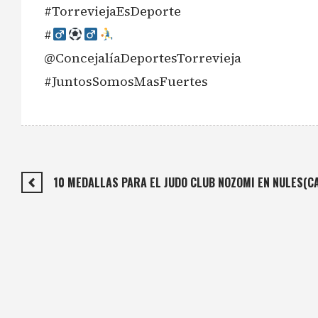
#TorreviejaEsDeporte
#‍
@ConcejalíaDeportesTorrevieja
#JuntosSomosMasFuertes
10 MEDALLAS PARA EL JUDO CLUB NOZOMI EN NULES(C