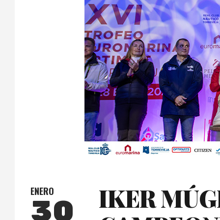
IKER MÚG
ENERO
30