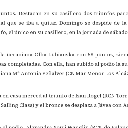
untos. Destacan en su casillero dos triunfos parci
al que se iba a quitar. Domingo se despide de la
o, el único en su casillero, en la jornada de sábado
 la ucraniana Olha Lubianska con 58 puntos, sien
as completadas. Con ella, han subido al podio la s
ciana Mª Antonia Peñalver (CN Mar Menor Los Alcáz
da en casa merced al triunfo de Izan Rogel (RCN Torre
ailing Class) y el bronce se desplaza a Jávea con A
n el podio. Alexandra Youji Wangliu (RCN de Valen