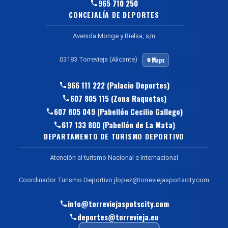
965 710 250
CONCEJALÍA DE DEPORTES
Avenida Monge y Bielsa, s/n
03183 Torrevieja (Alicante)
Maps
966 111 222 (Palacio Deportes)
607 805 115 (Zona Raquetas)
607 805 049 (Pabellón Cecilio Gallego)
617 133 800 (Pabellón de La Mata)
DEPARTAMENTO DE TURISMO DEPORTIVO
Atención al turismo Nacional e Internacional
Coordinador Turismo Deportivo jlopez@torreviejasportscity.com
info@torreviejaspotscity.com
deportes@torrevieja.eu