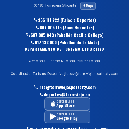
03183 Torrevieja (Alicante)
Maps
966 111 222 (Palacio Deportes)
607 805 115 (Zona Raquetas)
607 805 049 (Pabellón Cecilio Gallego)
617 133 800 (Pabellón de La Mata)
DEPARTAMENTO DE TURISMO DEPORTIVO
Atención al turismo Nacional e Internacional
Coordinador Turismo Deportivo jlopez@torreviejasportscity.com
info@torreviejaspotscity.com
deportes@torrevieja.eu
DISPONIBLE EN
App Store
DISPONIBLE EN
Google Play
Descarga nuestra app para recibir notificaciones