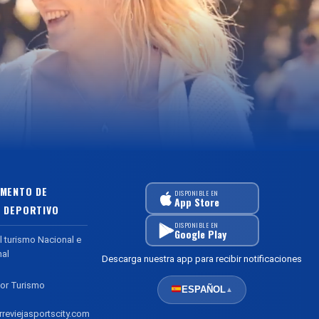
MENTO DE
DISPONIBLE EN
App Store
 DEPORTIVO
DISPONIBLE EN
Google Play
l turismo Nacional e
nal
Descarga nuestra app para recibir notificaciones
or Turismo
ESPAÑOL
▲
reviejasportscity.com