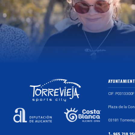
AYUNTAMIENT
CIF: P0313300F
Plaza de la Con
03181 Torreviej
965 710 25