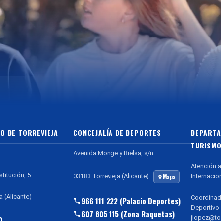
O DE TORREVIEJA
CONCEJALÍA DE DEPORTES
DEPARTA
TURISMO
Avenida Monge y Bielsa, s/n
Atención a
stitución, 5
Internacio
03183 Torrevieja (Alicante)
Maps
a (Alicante)
Coordinad
966 111 222 (Palacio Deportes)
Deportivo
607 805 115 (Zona Raquetas)
jlopez@tor
0