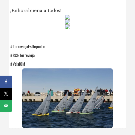
¡Enhorabuena a todos!
#TorreviejaEsDeporte
#RCNTorrevieja
#VelaIOM