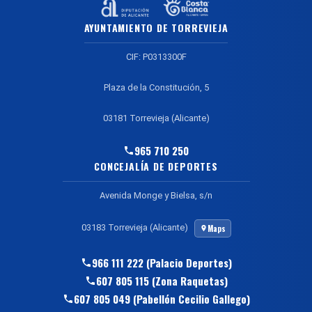
AYUNTAMIENTO DE TORREVIEJA
CIF: P0313300F
Plaza de la Constitución, 5
03181 Torrevieja (Alicante)
965 710 250
CONCEJALÍA DE DEPORTES
Avenida Monge y Bielsa, s/n
03183 Torrevieja (Alicante)
Maps
966 111 222 (Palacio Deportes)
607 805 115 (Zona Raquetas)
607 805 049 (Pabellón Cecilio Gallego)