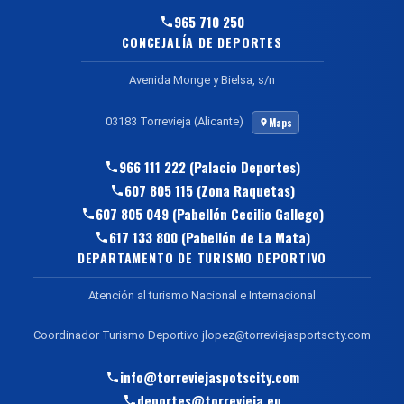
965 710 250
CONCEJALÍA DE DEPORTES
Avenida Monge y Bielsa, s/n
03183 Torrevieja (Alicante)
Maps
966 111 222 (Palacio Deportes)
607 805 115 (Zona Raquetas)
607 805 049 (Pabellón Cecilio Gallego)
617 133 800 (Pabellón de La Mata)
DEPARTAMENTO DE TURISMO DEPORTIVO
Atención al turismo Nacional e Internacional
Coordinador Turismo Deportivo jlopez@torreviejasportscity.com
info@torreviejaspotscity.com
deportes@torrevieja.eu