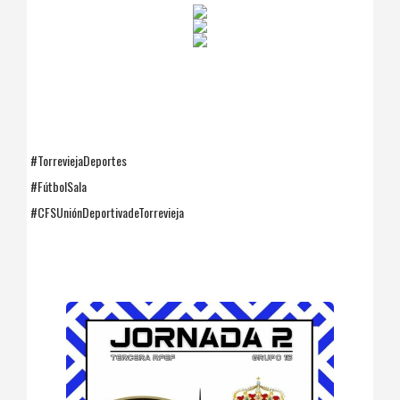
#TorreviejaDeportes
#FútbolSala
#CFSUniónDeportivadeTorrevieja