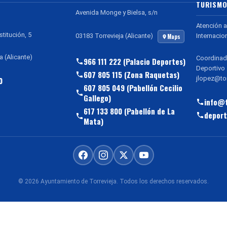
TURISMO
Avenida Monge y Bielsa, s/n
Atención a
stitución, 5
Internacio
03183 Torrevieja (Alicante)
Maps
a (Alicante)
Coordinad
966 111 222 (Palacio Deportes)
Deportivo
607 805 115 (Zona Raquetas)
jlopez@tor
0
607 805 049 (Pabellón Cecilio
Gallego)
info@t
617 133 800 (Pabellón de La
deport
Mata)
© 2026 Ayuntamiento de Torrevieja. Todos los derechos reservados.