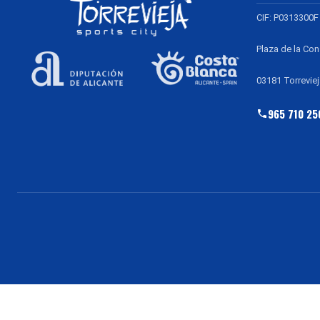
CIF: P0313300F
Plaza de la Con
03181 Torreviej
965 710 25