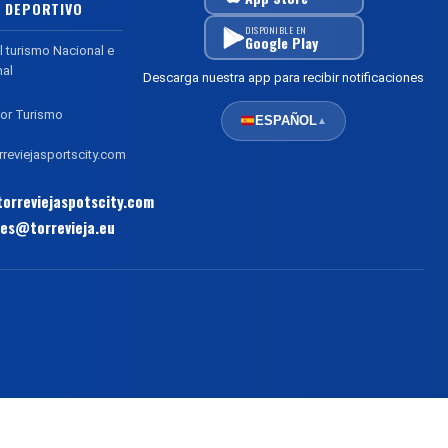
 DEPORTIVO
DISPONIBLE EN
Google Play
l turismo Nacional e
nal
Descarga nuestra app para recibir notificaciones
or Turismo
ESPAÑOL
▲
reviejasportscity.com
orreviejaspotscity.com
es@torrevieja.eu