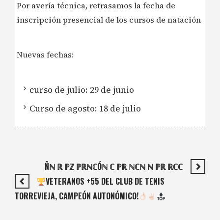
Por avería técnica, retrasamos la fecha de
inscripción presencial de los cursos de natación
Nuevas fechas:
curso de julio: 29 de junio
Curso de agosto: 18 de julio
Ñℕ ℝ ℙℤ ℙℝℕℂÓℕ ℂ ℙℝ ℕℂℕ ℕ ℙℝ ℝℂℂ
VETERANOS +55 DEL CLUB DE TENIS
TORREVIEJA, CAMPEÓN AUTONÓMICO!