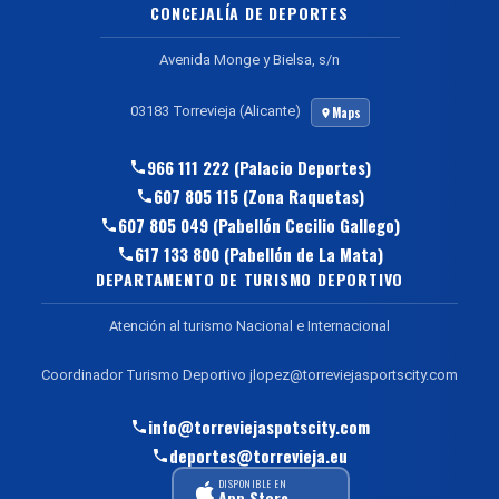
CONCEJALÍA DE DEPORTES
Avenida Monge y Bielsa, s/n
03183 Torrevieja (Alicante)
Maps
966 111 222 (Palacio Deportes)
607 805 115 (Zona Raquetas)
607 805 049 (Pabellón Cecilio Gallego)
617 133 800 (Pabellón de La Mata)
DEPARTAMENTO DE TURISMO DEPORTIVO
Atención al turismo Nacional e Internacional
Coordinador Turismo Deportivo jlopez@torreviejasportscity.com
info@torreviejaspotscity.com
deportes@torrevieja.eu
DISPONIBLE EN
App Store