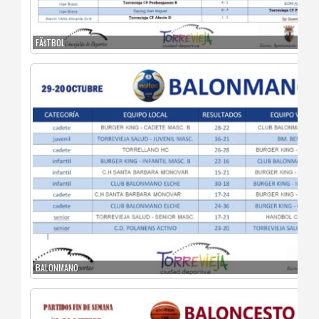
FÃšTBOL
BALONMANO