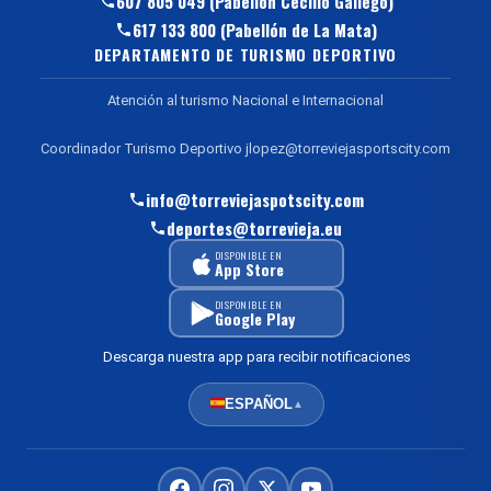
607 805 049 (Pabellón Cecilio Gallego)
617 133 800 (Pabellón de La Mata)
DEPARTAMENTO DE TURISMO DEPORTIVO
Atención al turismo Nacional e Internacional
Coordinador Turismo Deportivo jlopez@torreviejasportscity.com
info@torreviejaspotscity.com
deportes@torrevieja.eu
DISPONIBLE EN
App Store
DISPONIBLE EN
Google Play
Descarga nuestra app para recibir notificaciones
ESPAÑOL
▲