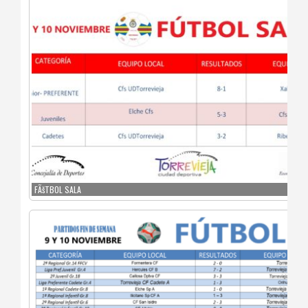
FÃšTBOL SALA