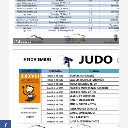
FÃšTBOL.jpg