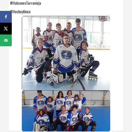
#HalconesTorrevieja
#Hockeylínea