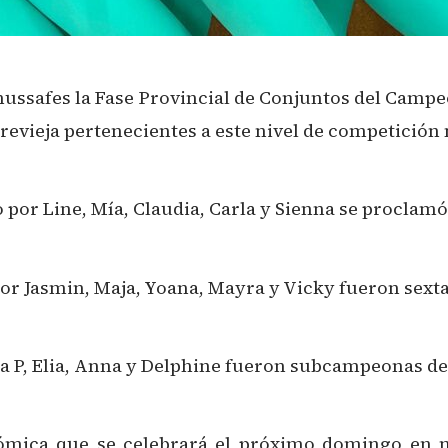
mussafes la Fase Provincial de Conjuntos del Campe
evieja pertenecientes a este nivel de competición 
 por Line, Mía, Claudia, Carla y Sienna se proclam
por Jasmin, Maja, Yoana, Mayra y Vicky fueron sexta
na P, Elia, Anna y Delphine fueron subcampeonas de
nómica que se celebrará el próximo domingo en n