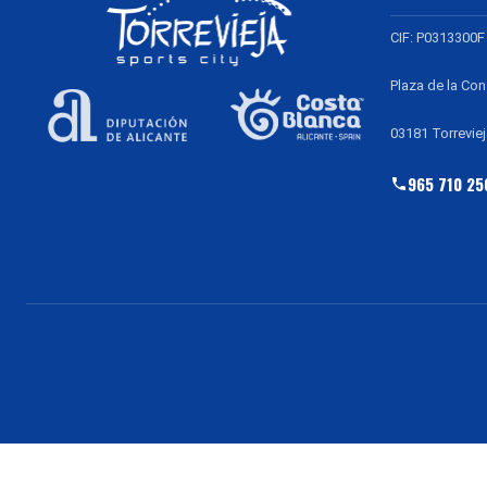
CIF: P0313300F
Plaza de la Con
03181 Torreviej
965 710 25