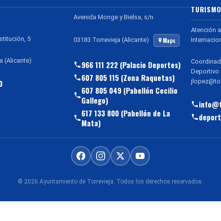
TURISMO
Avenida Monge y Bielsa, s/n
Atención a
stitución, 5
Internacio
03183 Torrevieja (Alicante)
Maps
a (Alicante)
Coordinad
966 111 222 (Palacio Deportes)
Deportivo
607 805 115 (Zona Raquetas)
jlopez@tor
0
607 805 049 (Pabellón Cecilio
Gallego)
info@t
617 133 800 (Pabellón de La
deport
Mata)
© 2026 Ayuntamiento de Torrevieja. Todos los derechos reservados.