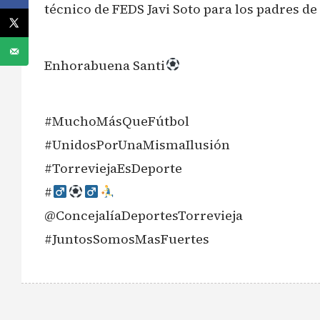
técnico de FEDS Javi Soto para los padres de 
Enhorabuena Santi
#MuchoMásQueFútbol
#UnidosPorUnaMismaIlusión
#TorreviejaEsDeporte
#‍
@ConcejalíaDeportesTorrevieja
#JuntosSomosMasFuertes