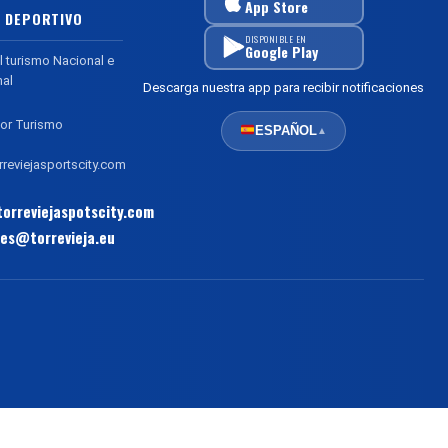
App Store
 DEPORTIVO
DISPONIBLE EN
Google Play
l turismo Nacional e
nal
Descarga nuestra app para recibir notificaciones
or Turismo
ESPAÑOL
▲
reviejasportscity.com
orreviejaspotscity.com
es@torrevieja.eu